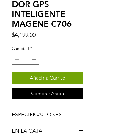
DOR GPS
INTELIGENTE
MAGENE C706
Precio
$4,199.00
Cantidad
*
Añadir a Carrito
Comprar Ahora
ESPECIFICACIONES
Tamaño de pantalla
3,3 pulgadas.
EN LA CAJA
Tipo de pantalla
Pantalla táctil a