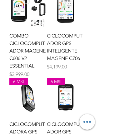
COMBO
CICLOCOMPUT
CICLOCOMPUT
ADOR GPS
ADOR MAGENE
INTELIGENTE
C606 V2
MAGENE C706
ESSENTIAL
Precio
$4,199.00
Precio
$3,999.00
6 MSI
6 MSI
CICLOCOMPUT
CICLOCOMPUT
ADORA GPS
ADOR GPS
MAGENE C606
INTELIGENTE