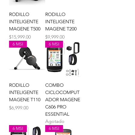
RODILLO
RODILLO
INTELIGENTE
INTELIGENTE
MAGENE T500
MAGENE T200
Precio
Precio
$15,999.00
$9,999.00
6 MSI
6 MSI
RODILLO
COMBO
INTELIGENTE
CICLOCOMPUT
MAGENE T110
ADOR MAGENE
C606 PRO
Precio
$6,999.00
ESSENTIAL
Agotado
6 MSI
6 MSI