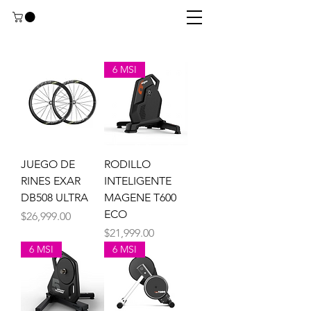
6 MSI
JUEGO DE
RODILLO
RINES EXAR
INTELIGENTE
DB508 ULTRA
MAGENE T600
ECO
Precio
$26,999.00
Precio
$21,999.00
6 MSI
6 MSI