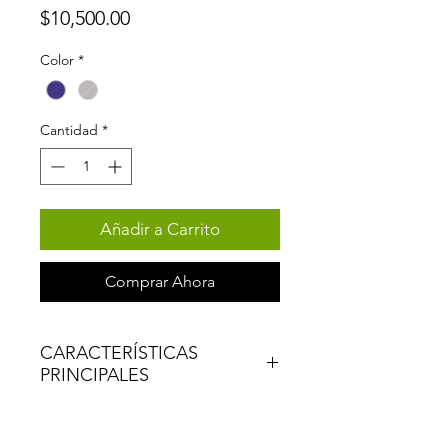
Precio
$10,500.00
Color
*
Cantidad
*
Añadir a Carrito
Comprar Ahora
CARACTERÍSTICAS
PRINCIPALES
CUADRO
V-Brake KIDS20, aluminio
6061, tubos personalizados,