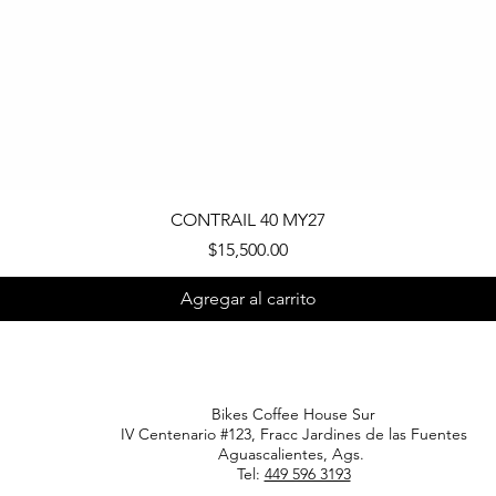
Vista rápida
CONTRAIL 40 MY27
Precio
$15,500.00
Agregar al carrito
Bikes Coffee House Sur
IV Centenario #123, Fracc Jardines de las Fuentes
Aguascalientes, Ags.
Tel:
449 596 3193