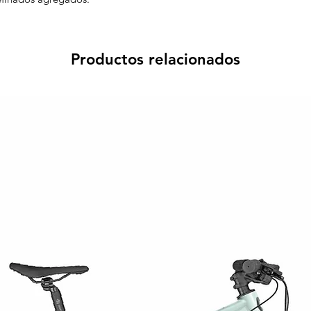
hechos de fuentes 
una elección de alim
crudos. Sin azúca
su hambre de maner
deliciosas barras son
vacías.
individuo activo. Suav
Después de los entr
Productos relacionados
las barras de Hamm
desea una comida sól
para cualquier si
no es práctico, Ha
Proporcionan carb
para después del
nutrientes, proteí
proporciona carbohid
saludables. Puedes 
en una proporción id
sin preocupaciones. 
kosher, y están libr